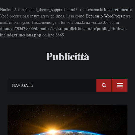
Notice
incorretamente
: A função add_theme_support( 'html5' ) foi chamada
.
Você precisa passar um array de tipos. Leia como
Depurar o WordPress
para
mais informações. (Esta mensagem foi adicionada na versão 3.6.1.) in
/home/u753479000/domains/revistapublicitta.com.br/public_html/wp-
includes/functions.php
5865
on line
Publicittà
NAVIGATE