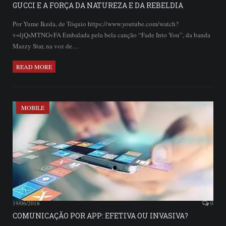
GUCCI E A FORÇA DA NATUREZA E DA REBELDIA
Por Yume Ikeda, de Tóquio https://www.youtube.com/watch?
v=ljQsMTNGvFA Embalada pela bela canção “Fade Into You”, da banda
Mazzy Star, na voz de…
READ MORE
MOBILE
19/06/2018
0
COMUNICAÇÃO POR APP: EFETIVA OU INVASIVA?