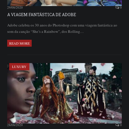
29/08/2020
0
A VIAGEM FANTÁSTICA DE ADOBE
Adobe celebra os 30 anos do Photoshop com uma viagem fantástica ao
som da canção “She’s a Rainbow”, dos Rolling…
READ MORE
LUXURY
28/08/2020
0