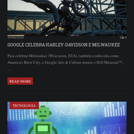
29/08/2020
0
GOOGLE CELEBRA HARLEY-DAVIDSON E MILWAUKEE
Para celebrar Milwaukee (Wisconsin, EUA), também conhecida como
America’s Brew City, o Google Arts & Culture reuniu o H-D Museum™,
…
READ MORE
TECNOLOGIA