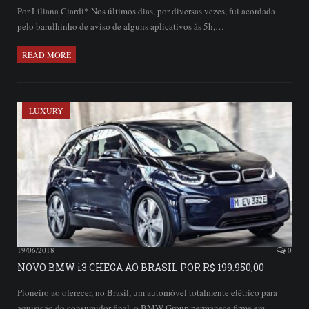
Por Liliana Ciardi* Nos últimos dias, por diversas vezes, fui acordada
pelo barulhinho de aviso de alguns aplicativos às 5h,…
READ MORE
LUXURY
19/06/2018
0
NOVO BMW i3 CHEGA AO BRASIL POR R$ 199.950,00
Pioneiro ao oferecer, no Brasil, um automóvel totalmente elétrico para
aquisição do consumidor final, o BMW Group permanece firme em…