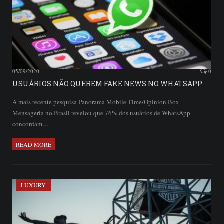
05/09/2020
0
USUÁRIOS NÃO QUEREM FAKE NEWS NO WHATSAPP
A mais recente pesquisa Panorama Mobile Time/Opinion Box –
Mensageria no Brasil revelou que 76% dos usuários de WhatsApp
concordam…
READ MORE
LUXURY