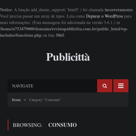
Notice
incorretamente
: A função add_theme_support( 'html5' ) foi chamada
.
Você precisa passar um array de tipos. Leia como
Depurar o WordPress
para
mais informações. (Esta mensagem foi adicionada na versão 3.6.1.) in
/home/u753479000/domains/revistapublicitta.com.br/public_html/wp-
includes/functions.php
5865
on line
Publicittà
NAVIGATE
»
Home
Category: "Consumo"
CONSUMO
BROWSING: