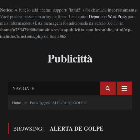
Notice
incorretamente
: A função add_theme_support( 'html5' ) foi chamada
.
Você precisa passar um array de tipos. Leia como
Depurar o WordPress
para
mais informações. (Esta mensagem foi adicionada na versão 3.6.1.) in
/home/u753479000/domains/revistapublicitta.com.br/public_html/wp-
includes/functions.php
5865
on line
Publicittà
NAVIGATE
»
Home
Posts Tagged "ALERTA DE GOLPE"
ALERTA DE GOLPE
BROWSING: