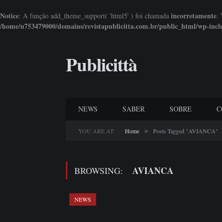
Notice
incorretamente
: A função add_theme_support( 'html5' ) foi chamada
.
/home/u753479000/domains/revistapublicitta.com.br/public_html/wp-incl
Publicittà
NEWS
SABER
SOBRE
C
»
YOU ARE AT:
Home
Posts Tagged "AVIANCA"
AVIANCA
BROWSING:
NEWS