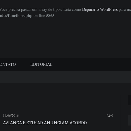
 Você precisa passar um array de tipos. Leia como
Depurar o WordPress
para ma
udes/functions.php
5865
on line
ONTATO
EDITORIAL
16/06/2016
0
AVIANCA E ETIHAD ANUNCIAM ACORDO