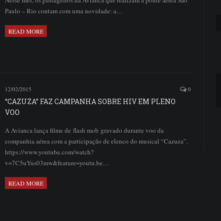
Nesse mês, os passageiros da Avianca que realizam a ponte aérea São
Paulo – Rio contam com uma novidade: a…
READ MORE
12/02/2015
0
“CAZUZA” FAZ CAMPANHA SOBRE HIV EM PLENO
VOO
A Avianca lança filme de flash mob gravado durante voo da
companhia aérea com a participação de elenco do musical “Cazuza”.
https://www.youtube.com/watch?
v=7C5uYus03mw&feature=youtu.be…
READ MORE