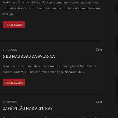
A Avianca Brasil e a Etihad Airways, companhia aérea nacional dos
Emirados Árabes Unidos, anunciaram que implementaram ontem um
serviço…
READ MORE
11/03/2016
0
NBB NAS ASAS DA AVIANCA
A Avianca Brasil, membro brasileiro da aliança global Star Alliance,
assinou ontem, 10, um contrato com a Liga Nacional de…
READ MORE
17/10/2015
0
CAFÉ PILÃO NAS ALTURAS