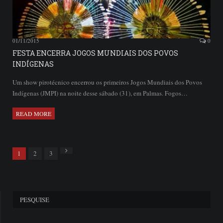
01/11/2015
0
FESTA ENCERRA JOGOS MUNDIAIS DOS POVOS
INDÍGENAS
Um show pirotécnico encerrou os primeiros Jogos Mundiais dos Povos
Indígenas (JMPI) na noite desse sábado (31), em Palmas. Fogos…
READ MORE
Next
1
2
3
PESQUISE