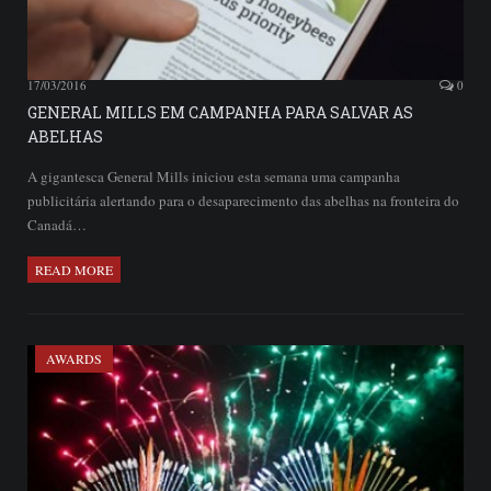
17/03/2016
0
GENERAL MILLS EM CAMPANHA PARA SALVAR AS
ABELHAS
A gigantesca General Mills iniciou esta semana uma campanha
publicitária alertando para o desaparecimento das abelhas na fronteira do
Canadá…
READ MORE
AWARDS