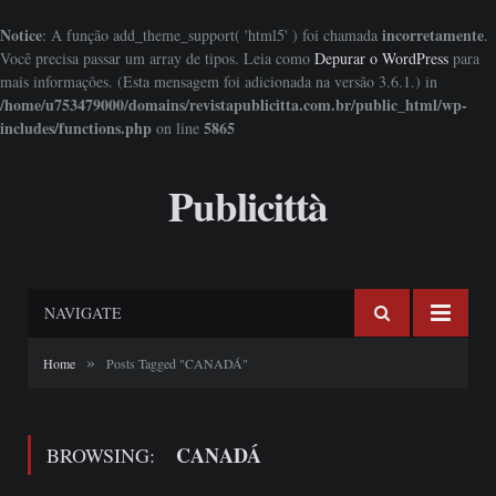
Notice
incorretamente
: A função add_theme_support( 'html5' ) foi chamada
.
Você precisa passar um array de tipos. Leia como
Depurar o WordPress
para
mais informações. (Esta mensagem foi adicionada na versão 3.6.1.) in
/home/u753479000/domains/revistapublicitta.com.br/public_html/wp-
includes/functions.php
5865
on line
Publicittà
NAVIGATE
»
Home
Posts Tagged "CANADÁ"
CANADÁ
BROWSING: