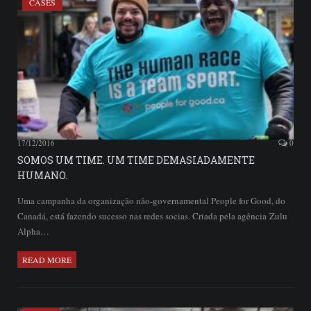
CASES
17/12/2016
0
SOMOS UM TIME. UM TIME DEMASIADAMENTE
HUMANO.
Uma campanha da organização não-governamental People for Good, do
Canadá, está fazendo sucesso nas redes socias. Criada pela agência Zulu
Alpha…
READ MORE