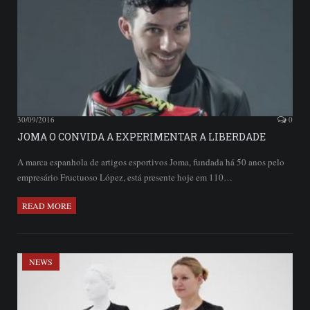
30/09/2016
0
JOMA O CONVIDA A EXPERIMENTAR A LIBERDADE
A marca espanhola de artigos esportivos Joma, fundada há 50 anos pelo
empresário Fructuoso López, está presente hoje em 110…
READ MORE
NEWS