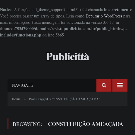
Notice
incorretamente
: A função add_theme_support( 'html5' ) foi chamada
.
Você precisa passar um array de tipos. Leia como
Depurar o WordPress
para
mais informações. (Esta mensagem foi adicionada na versão 3.6.1.) in
/home/u753479000/domains/revistapublicitta.com.br/public_html/wp-
includes/functions.php
5865
on line
Publicittà
NAVIGATE
»
Home
Posts Tagged "CONSTITUIÇÃO AMEAÇADA"
CONSTITUIÇÃO AMEAÇADA
BROWSING: