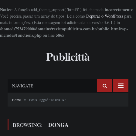
Notice
incorretamente
: A função add_theme_support( 'html5' ) foi chamada
.
Você precisa passar um array de tipos. Leia como
Depurar o WordPress
para
mais informações. (Esta mensagem foi adicionada na versão 3.6.1.) in
/home/u753479000/domains/revistapublicitta.com.br/public_html/wp-
includes/functions.php
5865
on line
Publicittà
NAVIGATE
»
Home
Posts Tagged "DONGA"
DONGA
BROWSING: