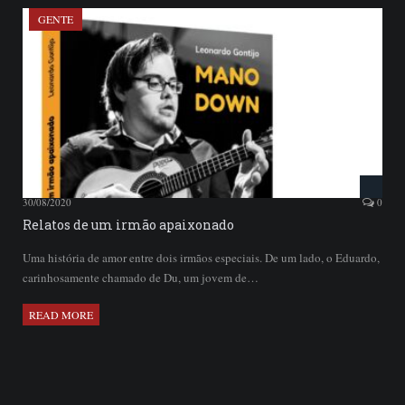
GENTE
30/08/2020
0
Relatos de um irmão apaixonado
Uma história de amor entre dois irmãos especiais. De um lado, o Eduardo,
carinhosamente chamado de Du, um jovem de…
READ MORE