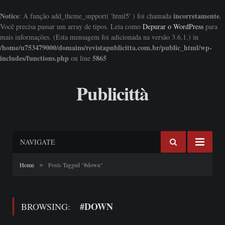
Notice
incorretamente
: A função add_theme_support( 'html5' ) foi chamada
.
Você precisa passar um array de tipos. Leia como
Depurar o WordPress
para
mais informações. (Esta mensagem foi adicionada na versão 3.6.1.) in
/home/u753479000/domains/revistapublicitta.com.br/public_html/wp-
includes/functions.php
5865
on line
Publicittà
NAVIGATE
»
Home
Posts Tagged "#down"
#DOWN
BROWSING: