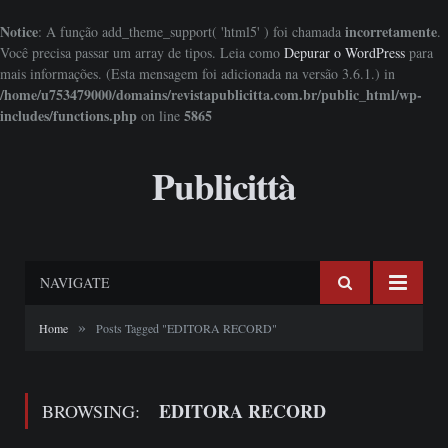
Notice
incorretamente
: A função add_theme_support( 'html5' ) foi chamada
.
Você precisa passar um array de tipos. Leia como
Depurar o WordPress
para
mais informações. (Esta mensagem foi adicionada na versão 3.6.1.) in
/home/u753479000/domains/revistapublicitta.com.br/public_html/wp-
includes/functions.php
5865
on line
Publicittà
NAVIGATE
»
Home
Posts Tagged "EDITORA RECORD"
EDITORA RECORD
BROWSING: