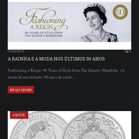
13/02/2016
0
A RAINHA E A MODA NOS ÚLTIMOS 90 ANOS
Fashioning a Reign: 90 Years of Style from The Queen’s Wardrobe (A
moda de um reinado: 90 anos de estilo…
READ MORE
GENTE