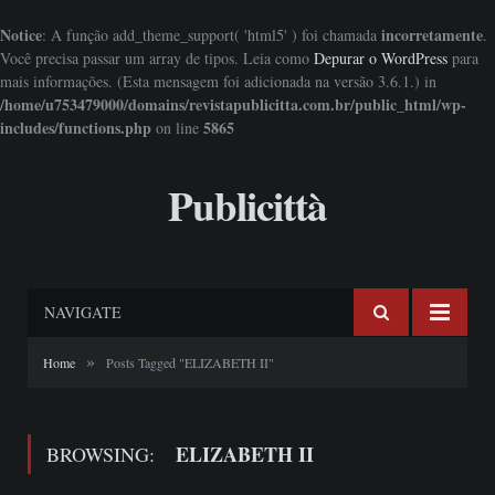
Notice
incorretamente
: A função add_theme_support( 'html5' ) foi chamada
.
Você precisa passar um array de tipos. Leia como
Depurar o WordPress
para
mais informações. (Esta mensagem foi adicionada na versão 3.6.1.) in
/home/u753479000/domains/revistapublicitta.com.br/public_html/wp-
includes/functions.php
5865
on line
Publicittà
NAVIGATE
»
Home
Posts Tagged "ELIZABETH II"
ELIZABETH II
BROWSING: