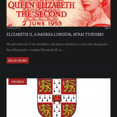
30/08/2015
0
ELIZABETH II, A RAINHA LONGEVA, ATRAI TURISMO
No próximo dia 9 de setembro, um marco histórico e real será alcançado:
Sua Majestade, a rainha Elizabeth II, se…
READ MORE
AWARDS