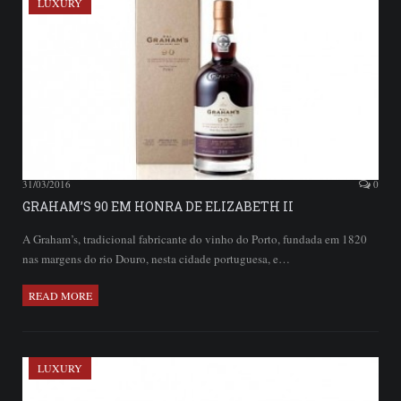
LUXURY
31/03/2016
0
GRAHAM’S 90 EM HONRA DE ELIZABETH II
A Graham’s, tradicional fabricante do vinho do Porto, fundada em 1820
nas margens do rio Douro, nesta cidade portuguesa, e…
READ MORE
LUXURY