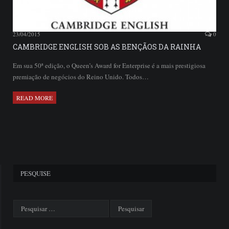
23/04/2015
0
CAMBRIDGE ENGLISH SOB AS BENÇÃOS DA RAINHA
Em sua 50ª edição, o Queen’s Award for Enterprise é a mais prestigiosa
premiação de negócios do Reino Unido. Todos…
READ MORE
PESQUISE