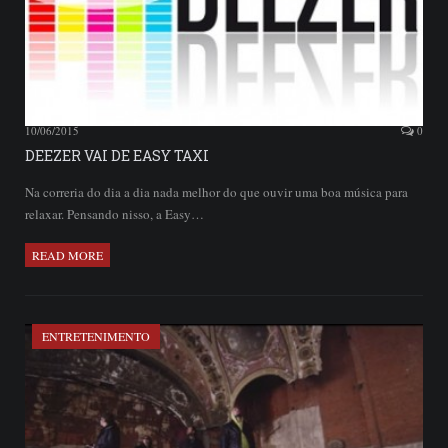
10/06/2015
0
DEEZER VAI DE EASY TAXI
Na correria do dia a dia nada melhor do que ouvir uma boa música para
relaxar. Pensando nisso, a Easy…
READ MORE
ENTRETENIMENTO