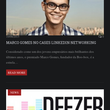
10/08/2015
0
MARCO GOMES NO CASES LINKEDIN NETWORKING
Considerado como um dos jovens empresários mais brilhantes dos
últimos anos, o premiado Marco Gomes, fundador da Boo-box, é a
estrela…
READ MORE
NEWS