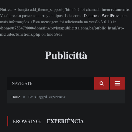
Notice
incorretamente
: A função add_theme_support( 'html5' ) foi chamada
.
Você precisa passar um array de tipos. Leia como
Depurar o WordPress
para
mais informações. (Esta mensagem foi adicionada na versão 3.6.1.) in
/home/u753479000/domains/revistapublicitta.com.br/public_html/wp-
includes/functions.php
5865
on line
Publicittà
NAVIGATE
»
Home
Posts Tagged "experiência"
EXPERIÊNCIA
BROWSING: