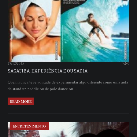
27/12/2015
0
SAGATIBA: EXPERIÊNCIA E OUSADIA
Quem nunca teve vontade de experimentar algo diferente como uma aula
de stand up paddle ou de pole dance ou…
READ MORE
ENTRETENIMENTO