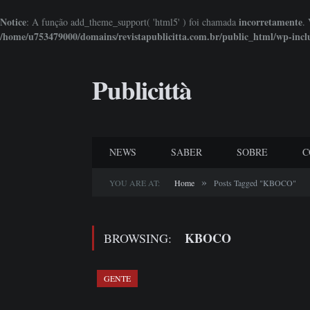
Notice
incorretamente
: A função add_theme_support( 'html5' ) foi chamada
.
/home/u753479000/domains/revistapublicitta.com.br/public_html/wp-incl
Publicittà
NEWS
SABER
SOBRE
C
»
YOU ARE AT:
Home
Posts Tagged "KBOCO"
KBOCO
BROWSING:
GENTE