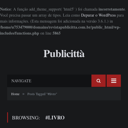
Notice
incorretamente
: A função add_theme_support( 'html5' ) foi chamada
.
Você precisa passar um array de tipos. Leia como
Depurar o WordPress
para
mais informações. (Esta mensagem foi adicionada na versão 3.6.1.) in
/home/u753479000/domains/revistapublicitta.com.br/public_html/wp-
includes/functions.php
5865
on line
Publicittà
NAVIGATE
»
Home
Posts Tagged "#livro"
#LIVRO
BROWSING: