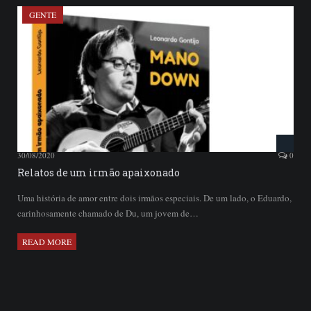
GENTE
30/08/2020
0
Relatos de um irmão apaixonado
Uma história de amor entre dois irmãos especiais. De um lado, o Eduardo,
carinhosamente chamado de Du, um jovem de…
READ MORE