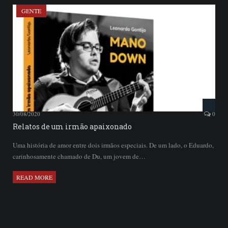
GENTE
30/08/2020
0
Relatos de um irmão apaixonado
Uma história de amor entre dois irmãos especiais. De um lado, o Eduardo,
carinhosamente chamado de Du, um jovem de…
READ MORE