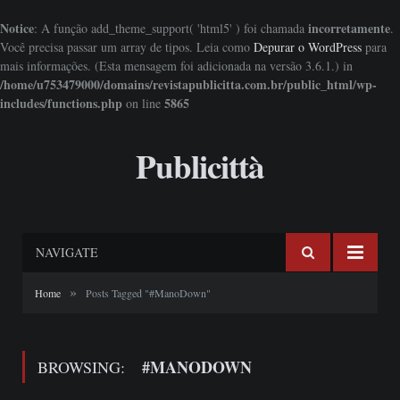
Notice
incorretamente
: A função add_theme_support( 'html5' ) foi chamada
.
Você precisa passar um array de tipos. Leia como
Depurar o WordPress
para
mais informações. (Esta mensagem foi adicionada na versão 3.6.1.) in
/home/u753479000/domains/revistapublicitta.com.br/public_html/wp-
includes/functions.php
5865
on line
Publicittà
NAVIGATE
»
Home
Posts Tagged "#ManoDown"
#MANODOWN
BROWSING: