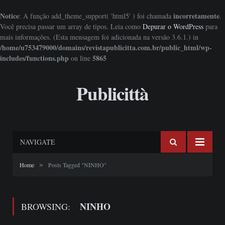
Notice
incorretamente
: A função add_theme_support( 'html5' ) foi chamada
.
Você precisa passar um array de tipos. Leia como
Depurar o WordPress
para
mais informações. (Esta mensagem foi adicionada na versão 3.6.1.) in
/home/u753479000/domains/revistapublicitta.com.br/public_html/wp-
includes/functions.php
5865
on line
Publicittà
NAVIGATE
»
Home
Posts Tagged "NINHO"
NINHO
BROWSING: