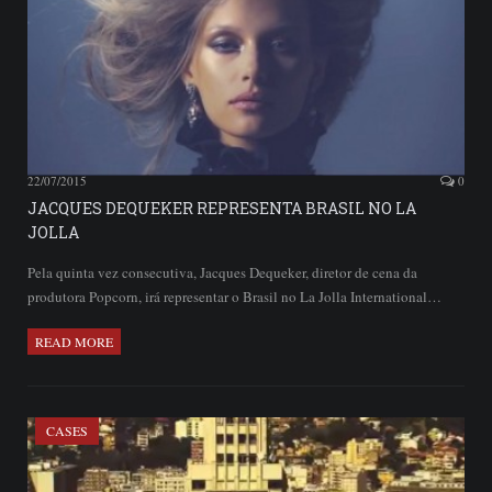
22/07/2015
0
JACQUES DEQUEKER REPRESENTA BRASIL NO LA
JOLLA
Pela quinta vez consecutiva, Jacques Dequeker, diretor de cena da
produtora Popcorn, irá representar o Brasil no La Jolla International…
READ MORE
CASES