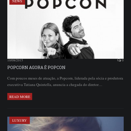
NEWS
10/08/2015
0
POPCORN AGORA É POPCON
Com poucos meses de atuação, a Popcorn, liderada pela sócia e produtora
executiva Tatiana Quintella, anuncia a chegada do diretor…
READ MORE
LUXURY