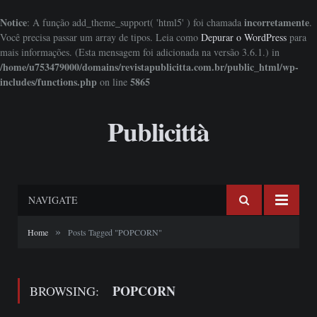
Notice
incorretamente
: A função add_theme_support( 'html5' ) foi chamada
.
Você precisa passar um array de tipos. Leia como
Depurar o WordPress
para
mais informações. (Esta mensagem foi adicionada na versão 3.6.1.) in
/home/u753479000/domains/revistapublicitta.com.br/public_html/wp-
includes/functions.php
5865
on line
Publicittà
NAVIGATE
»
Home
Posts Tagged "POPCORN"
POPCORN
BROWSING: