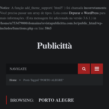
Notice
incorretamente
: A função add_theme_support( 'html5' ) foi chamada
.
Você precisa passar um array de tipos. Leia como
Depurar o WordPress
para
mais informações. (Esta mensagem foi adicionada na versão 3.6.1.) in
/home/u753479000/domains/revistapublicitta.com.br/public_html/wp-
includes/functions.php
5865
on line
Publicittà
NAVIGATE
»
Home
Posts Tagged "PORTO ALEGRE"
PORTO ALEGRE
BROWSING: