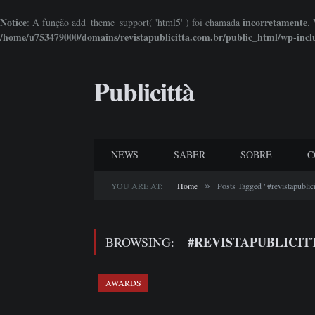
Notice
incorretamente
: A função add_theme_support( 'html5' ) foi chamada
.
/home/u753479000/domains/revistapublicitta.com.br/public_html/wp-incl
Publicittà
NEWS
SABER
SOBRE
C
»
YOU ARE AT:
Home
Posts Tagged "#revistapublici
#REVISTAPUBLICIT
BROWSING:
AWARDS