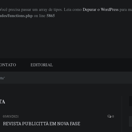
 Você precisa passar um array de tipos. Leia como
Depurar o WordPress
para ma
udes/functions.php
5865
on line
ONTATO
EDITORIAL
tta"
TA
03/03/2021
0
REVISTA PUBLICITTÀ EM NOVA FASE