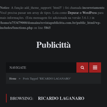
Notice
incorretamente
: A função add_theme_support( 'html5' ) foi chamada
.
Você precisa passar um array de tipos. Leia como
Depurar o WordPress
para
mais informações. (Esta mensagem foi adicionada na versão 3.6.1.) in
/home/u753479000/domains/revistapublicitta.com.br/public_html/wp-
includes/functions.php
5865
on line
Publicittà
NAVIGATE
»
Home
Posts Tagged "RICARDO LAGANARO"
RICARDO LAGANARO
BROWSING: