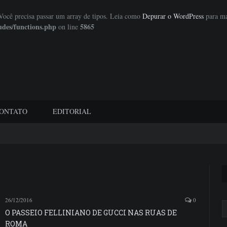
 Você precisa passar um array de tipos. Leia como
Depurar o WordPress
para ma
udes/functions.php
5865
on line
ONTATO
EDITORIAL
26/12/2016
0
O PASSEIO FELLINIANO DE GUCCI NAS RUAS DE
ROMA