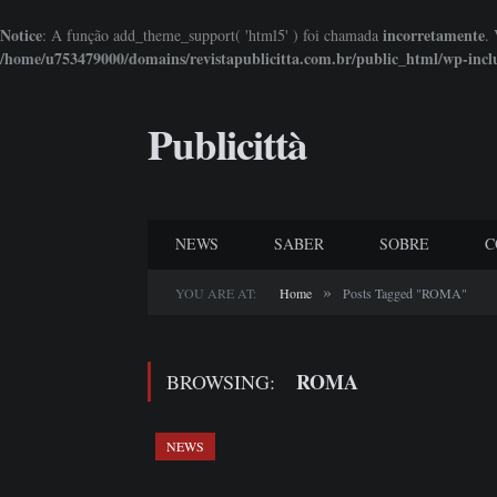
Notice
incorretamente
: A função add_theme_support( 'html5' ) foi chamada
.
/home/u753479000/domains/revistapublicitta.com.br/public_html/wp-incl
Publicittà
NEWS
SABER
SOBRE
C
»
YOU ARE AT:
Home
Posts Tagged "ROMA"
ROMA
BROWSING:
NEWS