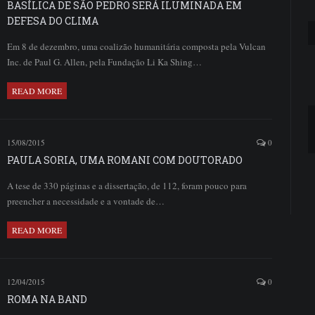
BASÍLICA DE SÃO PEDRO SERÁ ILUMINADA EM
DEFESA DO CLIMA
Em 8 de dezembro, uma coalizão humanitária composta pela Vulcan
Inc. de Paul G. Allen, pela Fundação Li Ka Shing…
READ MORE
15/08/2015
0
PAULA SORIA, UMA ROMANI COM DOUTORADO
A tese de 330 páginas e a dissertação, de 112, foram pouco para
preencher a necessidade e a vontade de…
READ MORE
12/04/2015
0
ROMA NA BAND