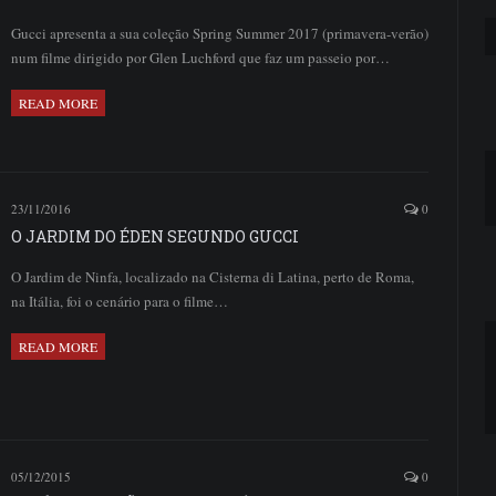
Gucci apresenta a sua coleção Spring Summer 2017 (primavera-verão)
num filme dirigido por Glen Luchford que faz um passeio por…
READ MORE
23/11/2016
0
O JARDIM DO ÉDEN SEGUNDO GUCCI
O Jardim de Ninfa, localizado na Cisterna di Latina, perto de Roma,
na Itália, foi o cenário para o filme…
READ MORE
05/12/2015
0