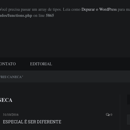
 Você precisa passar um array de tipos. Leia como
Depurar o WordPress
para ma
udes/functions.php
5865
on line
ONTATO
EDITORIAL
 FREI CANECA"
NECA
31/10/2016
0
ESPECIAL É SER DIFERENTE