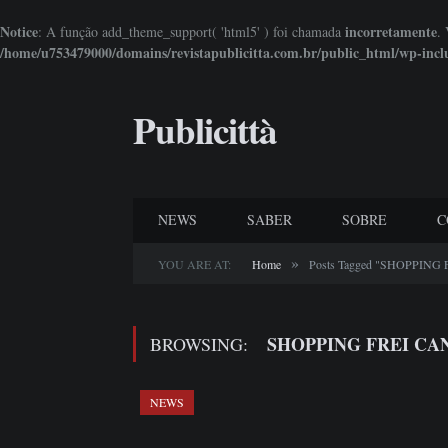
Notice
incorretamente
: A função add_theme_support( 'html5' ) foi chamada
.
/home/u753479000/domains/revistapublicitta.com.br/public_html/wp-incl
Publicittà
NEWS
SABER
SOBRE
C
»
YOU ARE AT:
Home
Posts Tagged "SHOPPING
SHOPPING FREI CA
BROWSING:
NEWS