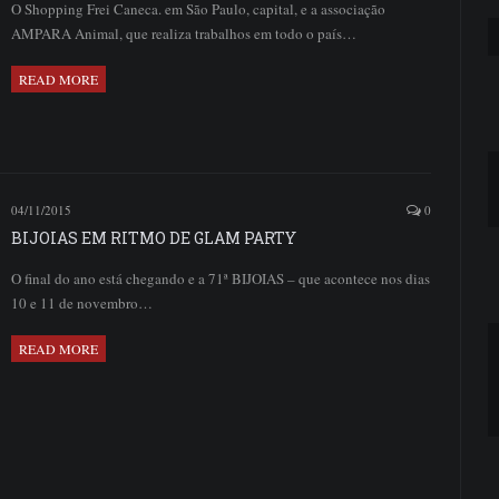
O Shopping Frei Caneca. em São Paulo, capital, e a associação
AMPARA Animal, que realiza trabalhos em todo o país…
READ MORE
04/11/2015
0
BIJOIAS EM RITMO DE GLAM PARTY
O final do ano está chegando e a 71ª BIJOIAS – que acontece nos dias
10 e 11 de novembro…
READ MORE