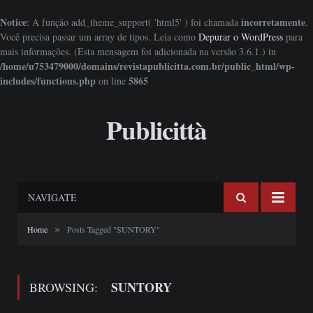
Notice
incorretamente
: A função add_theme_support( 'html5' ) foi chamada
.
Você precisa passar um array de tipos. Leia como
Depurar o WordPress
para
mais informações. (Esta mensagem foi adicionada na versão 3.6.1.) in
/home/u753479000/domains/revistapublicitta.com.br/public_html/wp-
includes/functions.php
5865
on line
Publicittà
NAVIGATE
»
Home
Posts Tagged "SUNTORY"
SUNTORY
BROWSING: