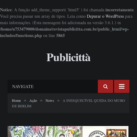
Notice
incorretamente
: A função add_theme_support( 'html5' ) foi chamada
.
Você precisa passar um array de tipos. Leia como
Depurar o WordPress
para
mais informações. (Esta mensagem foi adicionada na versão 3.6.1.) in
/home/u753479000/domains/revistapublicitta.com.br/public_html/wp-
includes/functions.php
5865
on line
Publicittà
NAVIGATE
»
»
»
Home
Ação
News
A INESQUECÍVEL QUEDA DO MURO
DE BERLIM