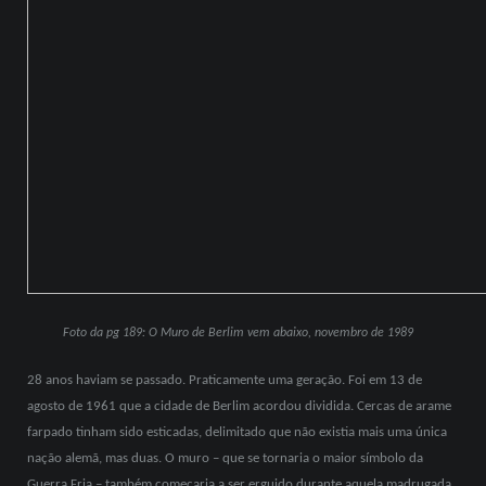
Foto da pg 189: O Muro de Berlim vem abaixo, novembro de 1989
28 anos haviam se passado. Praticamente uma geração. Foi em 13 de
agosto de 1961 que a cidade de Berlim acordou dividida. Cercas de arame
farpado tinham sido esticadas, delimitado que não existia mais uma única
nação alemã, mas duas. O muro – que se tornaria o maior símbolo da
Guerra Fria – também começaria a ser erguido durante aquela madrugada.