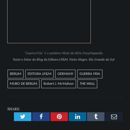
“Guerra Fria” é o próximo título da Série Encyclopaedia
Texto e fotos do Blog da Editora LP&M, Porto Alegre, Rio Grande do Sul
BERLIM
EDITORA LP&M
GERMANY
GUERRA FRIA
MURO DE BERLIM
Robert J. McMahon
THE WALL
SHARE.
Twitter
Facebook
Pinterest
LinkedIn
Tumblr
Emai