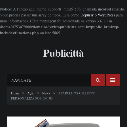
Notice
incorretamente
: A função add_theme_support( 'html5' ) foi chamada
.
Você precisa passar um array de tipos. Leia como
Depurar o WordPress
para
mais informações. (Esta mensagem foi adicionada na versão 3.6.1.) in
/home/u753479000/domains/revistapublicitta.com.br/public_html/wp-
includes/functions.php
5865
on line
Publicittà
NAVIGATE
»
»
»
Home
Ação
News
APARELHOS GILLETTE
PERSONALIZADOS EM 3D