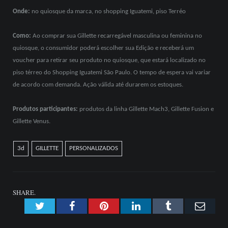
Onde:
no quiosque da marca, no shopping Iguatemi, piso Terréo
Como:
Ao comprar sua Gillette recarregável masculina ou feminina no
quiosque, o consumidor poderá escolher sua Edição e receberá um
voucher para retirar seu produto no quiosque, que estará localizado no
piso térreo do Shopping Iguatemi São Paulo. O tempo de espera vai variar
de acordo com demanda. Ação válida até durarem os estoques.
Produtos participantes:
produtos da linha Gillette Mach3, Gillette Fusion e
Gillette Venus.
3d
GILLETTE
PERSONALIZADOS
SHARE.
Twitter
Facebook
Pinterest
LinkedIn
Tumblr
Emai