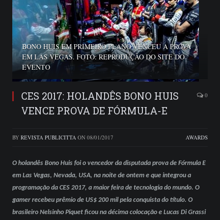
BONO HUIS EM PRIMEIRO PLANO VENCEU A PROVA
EM LAS VEGAS. FOTO: REPRODUÇÃO DO SITE DO
EVENTO
CES 2017: HOLANDÊS BONO HUIS
0
VENCE PROVA DE FÓRMULA-E
BY
REVISTA PUBLICITTA
ON
08/01/2017
AWARDS
O holandês Bono Huis foi o vencedor da disputada prova de Fórmula E
em Las Vegas, Nevada, USA, na noite de ontem e que integrou a
programação da CES 2017, a maior feira de tecnologia do mundo. O
gamer recebeu prêmio de US$ 200 mil pela conquista do título. O
brasileiro Nelsinho Piquet ficou na décima colocação e Lucas Di Grassi