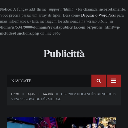
Notice
incorretamente
: A função add_theme_support( 'html5' ) foi chamada
.
Você precisa passar um array de tipos. Leia como
Depurar o WordPress
para
mais informações. (Esta mensagem foi adicionada na versão 3.6.1.) in
/home/u753479000/domains/revistapublicitta.com.br/public_html/wp-
includes/functions.php
5865
on line
Publicittà
NAVIGATE
»
»
»
Home
Ação
Awards
CES 2017: HOLANDÊS BONO HUIS
VENCE PROVA DE FÓRMULA-E