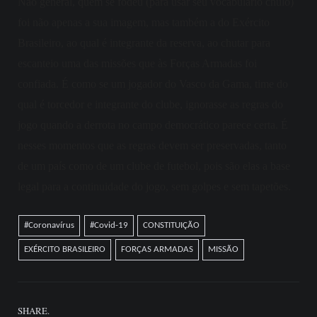
Não general, quem se fodeu (para usar seu vocabulário chulo)
foi não apenas a sua imagem, mas também a do Exército
Brasileiro, ao qual é integrante da reserva, ao chutar para
escanteio uma das missões que às Forças Armadas foi
confiada. É como se um jogador do Vasco da Gama, time do
qual é torcedor e integrante do clube,
ignorasse as regras do
jogo quando a derrota
no campo democrático
parece certa. É
nesses momentos que as regras devem ser preservadas, tanto
de um país como de um clube de futebol, poi
s são ela
s a base
legal para a continuidade do jogo, sem golpes e sem tapetões
.
#Coronavírus
#Covid-19
CONSTITUIÇÃO
EXÉRCITO BRASILEIRO
FORÇAS ARMADAS
MISSÃO
SHARE.