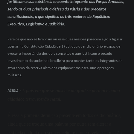
justificam a sua existência enquanto integrante das Forças Armadas,
sendo as duas principais a defesa da Pátria e dos preceitos
constitucionais, o que significa os três poderes da República:
Executivo, Legislativo e Judiciário.
Para os que não se lembram ou essa duas missões parecem algo a figurar
apenas na Constituição Cidadã de 1988, qualquer dicionário é capaz de
evocar a importância dos dois conceitos e que justificam o pesado
investimento da sociedade brasileira para manter tanto os integrantes da
ativa como da reserva além dos equipamentos para suas operações
militares:
país em que se nasce e ao qual se pertence como
1.
PÁTRIA –
cidadão; terra, torrão natal.
É essa a primeira definição presente em todos os dicionários,
ainda que se troque uma palavra por outra sem alterar a
essência da ideia, do seu conceito,
é o que revela
esta missão.