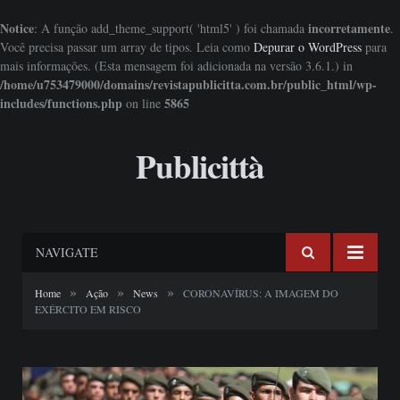
Notice
incorretamente
: A função add_theme_support( 'html5' ) foi chamada
.
Você precisa passar um array de tipos. Leia como
Depurar o WordPress
para
mais informações. (Esta mensagem foi adicionada na versão 3.6.1.) in
/home/u753479000/domains/revistapublicitta.com.br/public_html/wp-
includes/functions.php
5865
on line
Publicittà
NAVIGATE
»
»
»
Home
Ação
News
CORONAVÍRUS: A IMAGEM DO
EXÉRCITO EM RISCO