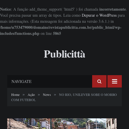
Notice
incorretamente
: A função add_theme_support( 'html5' ) foi chamada
.
Você precisa passar um array de tipos. Leia como
Depurar o WordPress
para
mais informações. (Esta mensagem foi adicionada na versão 3.6.1.) in
/home/u753479000/domains/revistapublicitta.com.br/public_html/wp-
includes/functions.php
5865
on line
Publicittà
NAVIGATE
»
»
»
Home
Ação
News
NO RIO, UNILEVER SOBE O MORRO
COM FUTEBOL