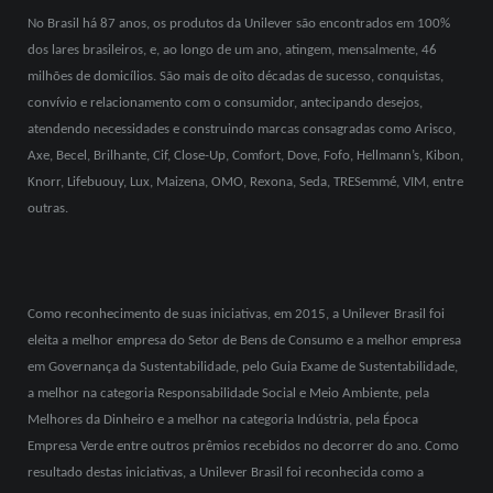
No Brasil há 87 anos, os produtos da Unilever são encontrados em 100%
dos lares brasileiros, e, ao longo de um ano, atingem, mensalmente, 46
milhões de domicílios. São mais de oito décadas de sucesso, conquistas,
convívio e relacionamento com o consumidor, antecipando desejos,
atendendo necessidades e construindo marcas consagradas como Arisco,
Axe, Becel, Brilhante, Cif, Close-Up, Comfort, Dove, Fofo, Hellmann’s, Kibon,
Knorr, Lifebuouy, Lux, Maizena, OMO, Rexona, Seda, TRESemmé, VIM, entre
outras.
Como reconhecimento de suas iniciativas, em 2015, a Unilever Brasil foi
eleita a melhor empresa do Setor de Bens de Consumo e a melhor empresa
em Governança da Sustentabilidade, pelo Guia Exame de Sustentabilidade,
a melhor na categoria Responsabilidade Social e Meio Ambiente, pela
Melhores da Dinheiro e a melhor na categoria Indústria, pela Época
Empresa Verde entre outros prêmios recebidos no decorrer do ano. Como
resultado destas iniciativas, a Unilever Brasil foi reconhecida como a