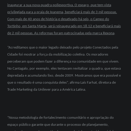
inaugurar a sua nova quadra poliesportiva. O espaço, que tem vista
privilegiada para a praia de Ipanema, beneficiará mais de 3 mil pessoas.
Com mais de 40 anos de história e desativado há seis, o Campo do
Tortinho, em Santa Marta, será reinaugurado em 18.12 e beneficiará mais
de 2 mil pessoas. As reformas foram patrocinadas pela marca Rexona
.
“Acreditamos que o maior legado deixado pelo projeto Conectados pela
Cidade foi mostrar a força da mobilização coletiva. Os moradores
perceberam que podem fazer a diferença na comunidade em que vivem.
No Cantagalo, por exemplo, eles tentavam revitalizar a quadra, que estava
depredada e acumulando lixo, desde 2009. Mostramos que era possível e
que o resultado é uma conquista deles”, afirma Laís Farhat, diretora de
Trade Marketing da Unilever para a América Latina.
“Nossa metodologia de fortalecimento comunitário e apropriação do
espaço público garante que durante o processo de planejamento,