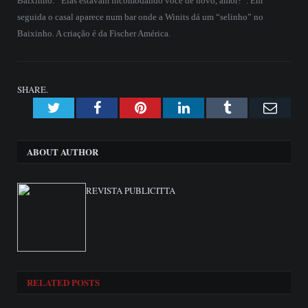
Baixinho: “Elas estavam incomodando você de novo, amor?”. Em
seguida o casal aparece num bar onde a Winits dá um “selinho” no
Baixinho. A criação é da Fischer América.
SHARE.
Twitter
Facebook
Pinterest
LinkedIn
Tumblr
Emai
ABOUT AUTHOR
REVISTA PUBLICITTA
RELATED
POSTS