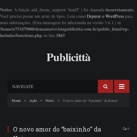
Notice
incorretamente
: A função add_theme_support( 'html5' ) foi chamada
.
Você precisa passar um array de tipos. Leia como
Depurar o WordPress
para
mais informações. (Esta mensagem foi adicionada na versão 3.6.1.) in
/home/u753479000/domains/revistapublicitta.com.br/public_html/wp-
includes/functions.php
5865
on line
Publicittà
NAVIGATE
»
»
»
Home
Ação
News
O novo amor do “baixinho” da Kaiser
O novo amor do “baixinho” da
0