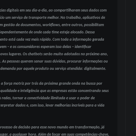
cias digitais em seu dia-a-dia, ao compartilharem seus dados com
io um serviço de transporte melhor. No trabalho, aplicativos de
m gestão de documentos, workflows, entre outros, possibilitam
dependentemente de onde cada time esteja alocado. Dessa
mento está cada vez mais rápido. Com toda a informação gerada
m – e os consumidores esperam isso delas – identificar
novos lugares. Os chatbots serão muito adotados no próximo ano,
 As pessoas querem sanar suas dúvidas, procurar informações ou
demanda por aquele produto ou serviço atendida: digitalmente.
 força motriz por trás da próxima grande onda na busca por
qualidade e inteligência que as empresas estão concentrando seus
 redes, tornar a conectividade ilimitada e usar o poder de
erpretar dados e, com isso, levar melhorias incríveis para a vida
o processo de decisão para esse novo mundo em transformação, já
lugar, a qualquer hora. Além de focar em suas competências-chave,