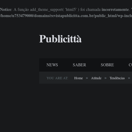
Notice
incorretamente
: A função add_theme_support( 'html5' ) foi chamada
.
/home/u753479000/domains/revistapublicitta.com.br/public_html/wp-incl
Publicittà
NEWS
SABER
SOBRE
C
»
»
»
YOU ARE AT:
Home
Atitude
Tendências