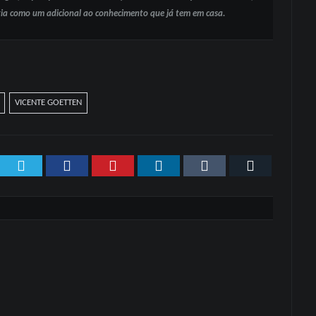
ia como um adicional ao conhecimento que já tem em casa.
VICENTE GOETTEN
Twitter
Facebook
Pinterest
LinkedIn
Tumblr
Email