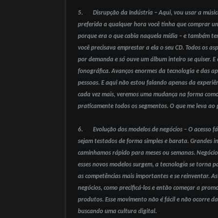
5. Disrupção da Indústria – Aqui, vou usar a músic
preferida a qualquer hora você tinha que comprar um
porque era o que cabia naquela mídia – e também ter
você precisava emprestar a ela o seu CD. Todos os as
por demanda e só ouve um álbum inteiro se quiser. E 
fonográfica. Avanços enormes da tecnologia e das ap
pessoas. E aqui não estou falando apenas da experiênc
cada vez mais, veremos uma mudança na forma como 
praticamente todos os segmentos. O que me leva ao
6. Evolução dos modelos de negócios – O acesso fác
sejam testados de forma simples e barata. Grandes 
caminhamos rápido para meses ou semanas. Negócios
esses novos modelos surgem, a tecnologia se torna p
as competências mais importantes e se reinventar. As 
negócios, como precificá-los e então começar a pr
produtos. Esse movimento não é fácil e não ocorre d
buscando uma cultura digital.