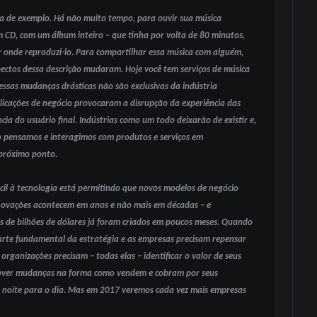
a de exemplo. Há não muito tempo, para ouvir sua música
 CD, com um álbum inteiro – que tinha por volta de 80 minutos,
 onde reproduzi-lo. Para compartilhar essa música com alguém,
pectos dessa descrição mudaram. Hoje você tem serviços de música
essas mudanças drásticas não são exclusivas da indústria
licações de negócio provocaram a disrupção da experiência das
ia do usuário final. Indústrias como um todo deixarão de existir e,
pensamos e interagimos com produtos e serviços em
 próximo ponto.
il à tecnologia está permitindo que novos modelos de negócio
inovações acontecem em anos e não mais em décadas – e
 de bilhões de dólares já foram criados em poucos meses. Quando
arte fundamental da estratégia e as empresas precisam repensar
organizações precisam – todas elas – identificar o valor de seus
omover mudanças na forma como vendem e cobram por seus
a noite para o dia. Mas em 2017 veremos cada vez mais empresas