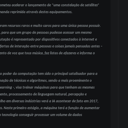
ometeu acelerar o lançamento de “uma constelação de satélites”
manda reprimida através destes equipamentos.
am recursos raros e muito caros para uma única pessoa possuir.
u, para que um grupo de pessoas pudesse acessar um mesmo
putação é representado por dispositivos conectados à internet e
ofertas de interação entre pessoas e coisas jamais pensadas antes –
 de voz que toca música, faz listas de afazeres e informa o
 ao poder da computação tem sido o principal catalisador para a
binação de técnicas e algoritmos, sendo a mais proeminente o
Learning -, visa treinar máquinas para que tenham as mesmas
ento, processamento de linguagem natural, percepção e
alho em diversas indústrias verá a IA acontecer de fato em 2017,
oas. Neste primeiro estágio, a máquina terá a função de aumentar
la tecnologia conseguir processar um volume de dados