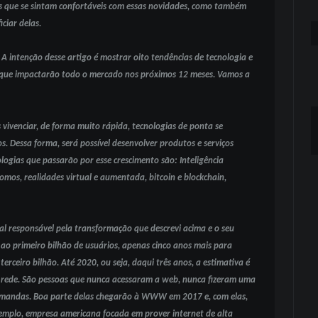
tos que se sintam confortáveis com essas novidades, como também
ciar delas.
? A intenção desse artigo é mostrar oito tendências de tecnologia e
e que impactarão todo o mercado nos próximos 12 meses. Vamos a
ivenciar, de forma muito rápida, tecnologias de ponta se
s. Dessa forma, será possível desenvolver produtos e serviços
ogias que passarão por esse crescimento são: Inteligência
nomos, realidades virtual e aumentada, bitcoin e blockchain,
al responsável pela transformação que descrevi acima e o seu
 ao primeiro bilhão de usuários, apenas cinco anos mais para
rceiro bilhão. Até 2020, ou seja, daqui três anos, a estimativa é
à rede. São pessoas que nunca acessaram a web, nunca fizeram uma
demandas. Boa parte delas chegarão à WWW em 2017 e, com elas,
mplo, empresa americana focada em prover internet de alta