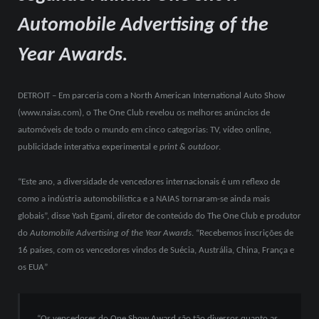
Automobile Advertising of the
Year Awards.
DETROIT – Em parceria com a North American International Auto Show
(www.naias.com), o The One Club revelou os melhores anúncios de
automóveis de todo o mundo em cinco categorias: TV, vídeo online,
publicidade interativa experimental e
print & outdoor
.
“Este ano, a diversidade de vencedores internacionais é um reflexo de
como a indústria automobilística e a NAIAS tornaram-se ainda mais
globais”, disse Yash Egami, diretor de conteúdo do The One Club e produtor
do
Automobile Advertising of the Year Awards
. “Recebemos inscrições de
16 países, com os vencedores vindos de Suécia, Austrália, China, França e
os EUA”
“Os vencedores do One Show Award são tão diversos quanto as