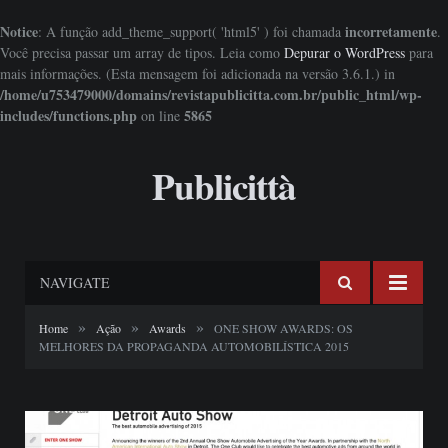
Notice
incorretamente
: A função add_theme_support( 'html5' ) foi chamada
.
Você precisa passar um array de tipos. Leia como
Depurar o WordPress
para
mais informações. (Esta mensagem foi adicionada na versão 3.6.1.) in
/home/u753479000/domains/revistapublicitta.com.br/public_html/wp-
includes/functions.php
5865
on line
Publicittà
NAVIGATE
»
»
»
Home
Ação
Awards
ONE SHOW AWARDS: OS
MELHORES DA PROPAGANDA AUTOMOBILÍSTICA 2015