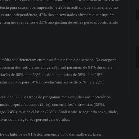
rência para causar boa impressão; e 29% acreditam que a maneira como
o assunto independência, 42% dos entrevistados afirmam que ninguém
sentem independentes e 33% não gostam de outras pessoas controlando
 mídia se diferenciam entre dias úteis e finais de semana. Na categoria
 audiência dos noticiários em geral/jornal passaram de 91% durante a
variação de 60% para 53%; os documentários de 59% para 26%;
vistas de 54% para 14% e novelas/minissérie de 51% para 22%.
geral de 93% -, os tipos de programas mais ouvidos são: noticiários
música popular/sucessos (35%), comentários/ entrevistas (32%),
ogos (24%), música clássica (23%). Analisando-se segundo sexo, idade,
ativas com relação aos percentuais obtidos.
entre os hábitos de 91% dos homens e 67% das mulheres. Esses