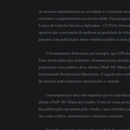
As recentes transformações na sociedade e o crescente e
consumo e comportamento na terceira idade. Uma pesquis
Centro de Ciências Sociais e Aplicadas – CCSA da Univers
apontou que a percepção da melhora na qualidade de vida c
passasse a ler publicações antes voltadas a públicos mais 
O levantamento demonstra, por exemplo, que 33% dos en
Esses foram dados que realmente chamaram nossa atenção,
pesquisada como público alvo, afirma a Profª. Drª. Mari
Universidade Presbiteriana Mackenzie. O significativo índic
da amostra, particularmente autoconceito e vaidade.
Constatamos por meio das respostas que os indivíduos e
afirma a Profª. Drª. Maria de Lourdes. O fato de essas pess
das publicações apontadas pelo estudo, o que contribui pa
tais como velhice, aposentadoria e doenças, considera.
Segundo a pesquisa, no tocante à vaidade dos entrevist