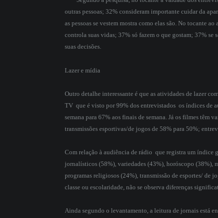
outras pessoas; 32% consideram importante cuidar da apa
as pessoas se vestem mostra como elas são. No tocante a
controla suas vidas; 37% só fazem o que gostam; 37% se 
suas decisões.
Lazer e mídia
Outro detalhe interessante é que as atividades de lazer com
TV  que é visto por 99% dos entrevistados  os índices de
semana para 67% aos finais de semana. Já os filmes têm 
transmissões esportivas/de jogos de 58% para 50%; entre
Com relação à audiência de rádio  que registra um índice 
jornalísticos (58%), variedades (43%), horóscopo (38%), 
programas religiosos (24%), transmissão de esportes/ de j
classe ou escolaridade, não se observa diferenças signific
Ainda segundo o levantamento, a leitura de jornais está 