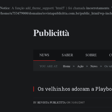
Notice
incorretamente
: A função add_theme_support( 'html5' ) foi chamada
.
/home/u753479000/domains/revistapublicitta.com.br/public_html/wp-incl
Publicittà
NEWS
SABER
SOBRE
C
»
»
»
YOU ARE AT:
Home
Ação
News
Os ve
Os velhinhos adoram a Playb
BY
REVISTA PUBLICITTA
ON
31/01/2007