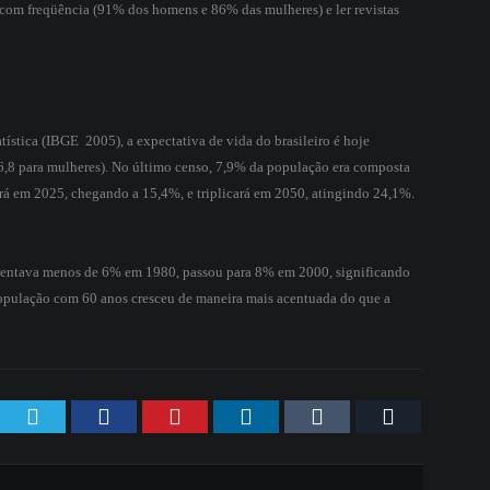
om freqüência (91% dos homens e 86% das mulheres) e ler revistas
ística (IBGE  2005), a expectativa de vida do brasileiro é hoje
,8 para mulheres). No último censo, 7,9% da população era composta
rá em 2025, chegando a 15,4%, e triplicará em 2050, atingindo 24,1%.
esentava menos de 6% em 1980, passou para 8% em 2000, significando
opulação com 60 anos cresceu de maneira mais acentuada do que a
Twitter
Facebook
Pinterest
LinkedIn
Tumblr
Email