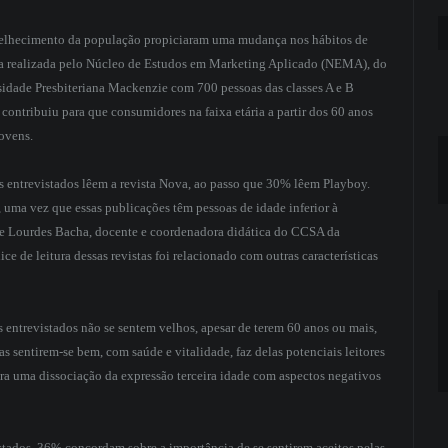
nvelhecimento da população propiciaram uma mudança nos hábitos de
a realizada pelo Núcleo de Estudos em Marketing Aplicado (NEMA), do
idade Presbiteriana Mackenzie com 700 pessoas das classes A e B
ontribuiu para que consumidores na faixa etária a partir dos 60 anos
jovens.
trevistados lêem a revista Nova, ao passo que 30% lêem Playboy.
 uma vez que essas publicações têm pessoas de idade inferior à
a de Lourdes Bacha, docente e coordenadora didática do CCSA da
e de leitura dessas revistas foi relacionado com outras características
ntrevistados não se sentem velhos, apesar de terem 60 anos ou mais,
oas sentirem-se bem, com saúde e vitalidade, faz delas potenciais leitores
ra uma dissociação da expressão terceira idade com aspectos negativos
ados, 36% concordam sobre a importância de se sentirem aceitos pelas