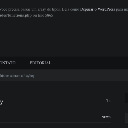
 Você precisa passar um array de tipos. Leia como
Depurar o WordPress
para ma
udes/functions.php
5865
on line
ONTATO
EDITORIAL
lhinhos adoram a Playboy
oy
0
NEWS