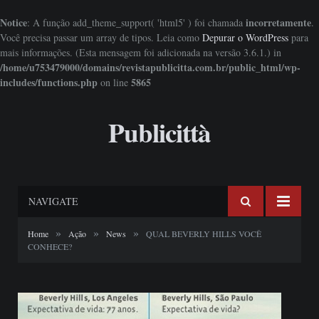
Notice
incorretamente
: A função add_theme_support( 'html5' ) foi chamada
.
Você precisa passar um array de tipos. Leia como
Depurar o WordPress
para
mais informações. (Esta mensagem foi adicionada na versão 3.6.1.) in
/home/u753479000/domains/revistapublicitta.com.br/public_html/wp-
includes/functions.php
5865
on line
Publicittà
NAVIGATE
»
»
»
Home
Ação
News
QUAL BEVERLY HILLS VOCÊ
CONHECE?