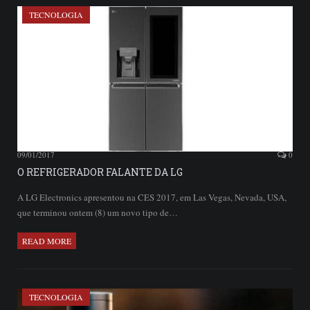
TECNOLOGIA
09/01/2017
0
O REFRIGERADOR FALANTE DA LG
A LG Electronics apresentou na CES 2017, em Las Vegas, Nevada, USA,
que terminou ontem (8) um novo tipo de…
READ MORE
TECNOLOGIA