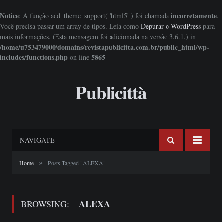
Notice
incorretamente
: A função add_theme_support( 'html5' ) foi chamada
.
Você precisa passar um array de tipos. Leia como
Depurar o WordPress
para
mais informações. (Esta mensagem foi adicionada na versão 3.6.1.) in
/home/u753479000/domains/revistapublicitta.com.br/public_html/wp-
includes/functions.php
5865
on line
Publicittà
NAVIGATE
»
Home
Posts Tagged "ALEXA"
ALEXA
BROWSING: