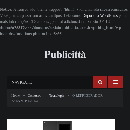
Notice
incorretamente
: A função add_theme_support( 'html5' ) foi chamada
.
Você precisa passar um array de tipos. Leia como
Depurar o WordPress
para
mais informações. (Esta mensagem foi adicionada na versão 3.6.1.) in
/home/u753479000/domains/revistapublicitta.com.br/public_html/wp-
includes/functions.php
5865
on line
Publicittà
NAVIGATE
»
»
»
Home
Consumo
Tecnologia
O REFRIGERADOR
FALANTE DA LG