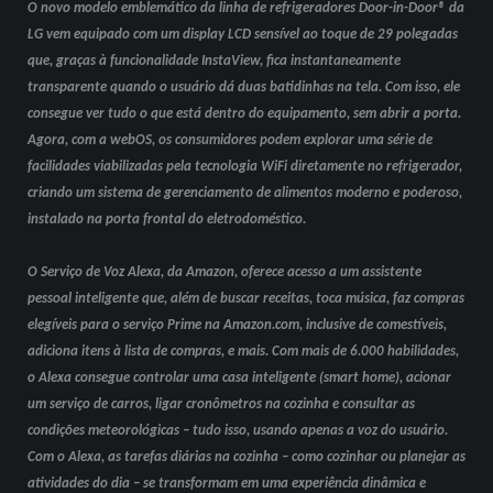
O novo modelo emblemático da linha de refrigeradores Door-in-Door® da
LG vem equipado com um display LCD sensível ao toque de 29 polegadas
que, graças à funcionalidade InstaView, fica instantaneamente
transparente quando o usuário dá duas batidinhas na tela. Com isso, ele
consegue ver tudo o que está dentro do equipamento, sem abrir a porta.
Agora, com a webOS, os consumidores podem explorar uma série de
facilidades viabilizadas pela tecnologia WiFi diretamente no refrigerador,
criando um sistema de gerenciamento de alimentos moderno e poderoso,
instalado na porta frontal do eletrodoméstico.
O Serviço de Voz Alexa, da Amazon, oferece acesso a um assistente
pessoal inteligente que, além de buscar receitas, toca música, faz compras
elegíveis para o serviço Prime na Amazon.com, inclusive de comestíveis,
adiciona itens à lista de compras, e mais. Com mais de 6.000 habilidades,
o Alexa consegue controlar uma casa inteligente (smart home), acionar
um serviço de carros, ligar cronômetros na cozinha e consultar as
condições meteorológicas – tudo isso, usando apenas a voz do usuário.
Com o Alexa, as tarefas diárias na cozinha – como cozinhar ou planejar as
atividades do dia – se transformam em uma experiência dinâmica e