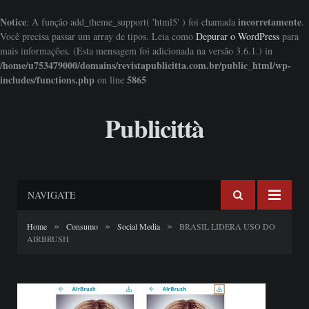
Notice
incorretamente
: A função add_theme_support( 'html5' ) foi chamada
.
Você precisa passar um array de tipos. Leia como
Depurar o WordPress
para
mais informações. (Esta mensagem foi adicionada na versão 3.6.1.) in
/home/u753479000/domains/revistapublicitta.com.br/public_html/wp-
includes/functions.php
5865
on line
Publicittà
NAVIGATE
»
»
»
Home
Consumo
Social Media
BRASIL LIDERA USO DO
AIRBRUSH