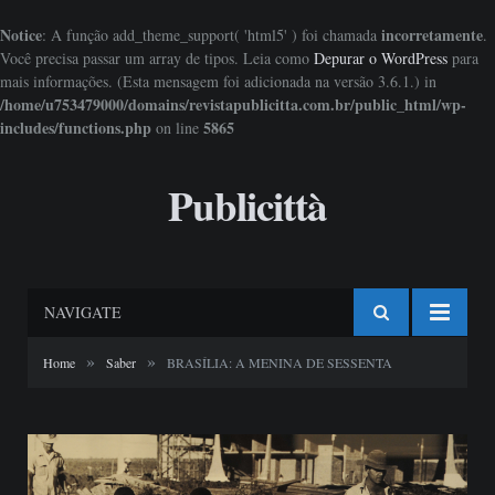
Notice
incorretamente
: A função add_theme_support( 'html5' ) foi chamada
.
Você precisa passar um array de tipos. Leia como
Depurar o WordPress
para
mais informações. (Esta mensagem foi adicionada na versão 3.6.1.) in
/home/u753479000/domains/revistapublicitta.com.br/public_html/wp-
includes/functions.php
5865
on line
Publicittà
NAVIGATE
»
»
Home
Saber
BRASÍLIA: A MENINA DE SESSENTA