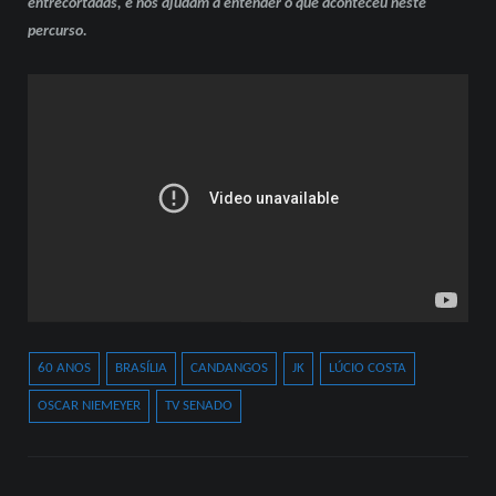
entrecortadas, e nos ajudam a entender o que aconteceu neste
percurso.
60 ANOS
BRASÍLIA
CANDANGOS
JK
LÚCIO COSTA
OSCAR NIEMEYER
TV SENADO