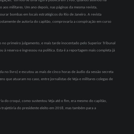
ivulgação, tornou-se uma figura pública em 1986, quando assinou na
o aos militares. Um ano depois, nas páginas da mesma revista,
rar bombas em locais estratégicos do Rio de Janeiro. A revista
ostamente de autoria do capitão, comprovaria a conspiração em curso
o no primeiro julgamento, e mais tarde inocentado pelo Superior Tribunal
ou à reserva e ingressou na política. Esta é a reportagem mais completa já
no livro) e escutou as mais de cinco horas de áudio da sessão secreta
 que atuaram no caso, entre jornalistas de Veja e militares colegas de
ria do croqui, como sustentou Veja até o fim, era mesmo do capitão,
a trajetória do presidente eleito em 2018, mas também para a