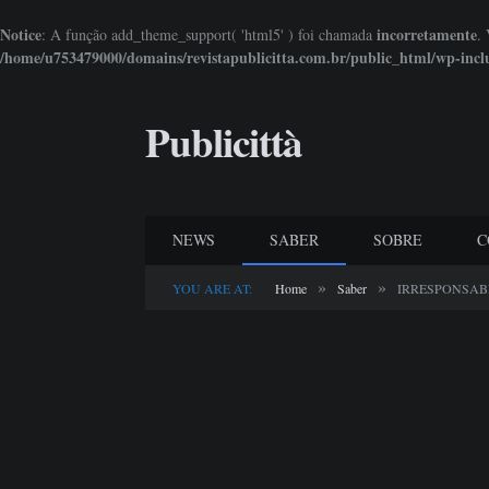
Notice
incorretamente
: A função add_theme_support( 'html5' ) foi chamada
.
/home/u753479000/domains/revistapublicitta.com.br/public_html/wp-incl
Publicittà
NEWS
SABER
SOBRE
C
»
»
YOU ARE AT:
Home
Saber
IRRESPONSAB