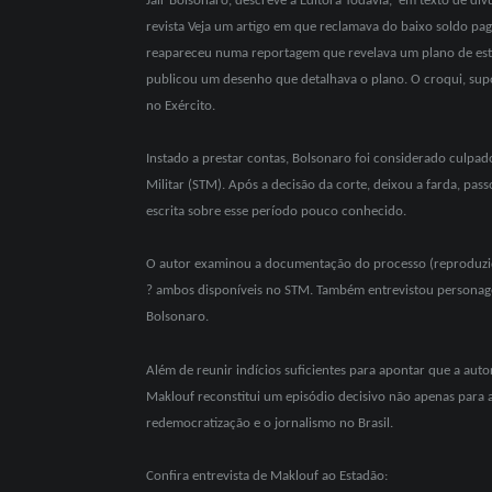
Jair Bolsonaro, descreve a Editora Todavia, em texto de d
revista Veja um artigo em que reclamava do baixo soldo pag
reapa
receu numa reportagem que revelava um plano de estou
publicou um desenho que detalhava o plano. O croqui, sup
no Exército.
Instado a prestar contas, Bolsonaro foi considerado culpad
Militar (STM). Após a decisão da corte, deixou a farda, pass
escrita sobre esse período pouco conhecido.
O autor examinou a documentação do processo (reproduzida 
? ambos disponíveis no STM. Também entrevistou personagens
Bolsonaro.
Além de reunir indícios suficientes para apontar que a auto
Maklouf reconstitui um episódio decisivo não apenas para 
redemocratização e o jornalismo no Brasil.
Confira entrevista de Maklouf ao Estadão: