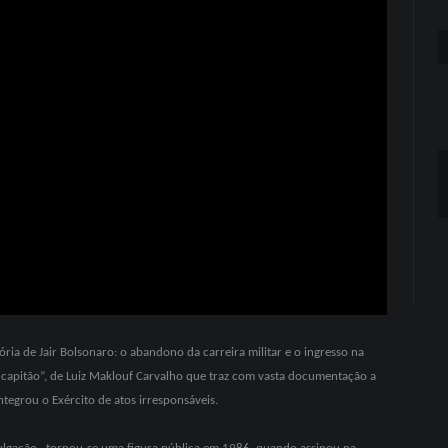
ia de Jair Bolsonaro: o abandono da carreira militar e o ingresso na
 o capitão”, de Luiz Maklouf Carvalho que traz com vasta documentação a
tegrou o Exército de atos irresponsáveis.