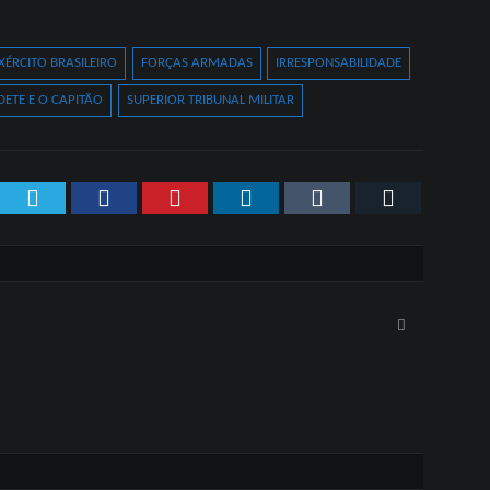
XÉRCITO BRASILEIRO
FORÇAS ARMADAS
IRRESPONSABILIDADE
DETE E O CAPITÃO
SUPERIOR TRIBUNAL MILITAR
Twitter
Facebook
Pinterest
LinkedIn
Tumblr
Email
Facebook