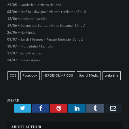
29/05 –
Vanderlei Cordeiro de Lima
05/06 –
Natália Falavigna / Vicente Lenílson (Bônus)
12/06 –
Anderson Varejão
19/06 –
Daiane dos Santos / Hugo Hoyama (Bônus)
26/06 –
Hortência
03/07 –
Sarah Menezes / Renato Rezende (Bônus)
10/07 –
Marcelinho Machado
17/07 –
Yane Marques
24/07 –
Mayra Aguiar
COB
Facebook
HERÓIS OLÍMPICOS
Social Media
websérie
SHARE.
Twitter
Facebook
Pinterest
LinkedIn
Tumblr
Emai
ABOUT AUTHOR