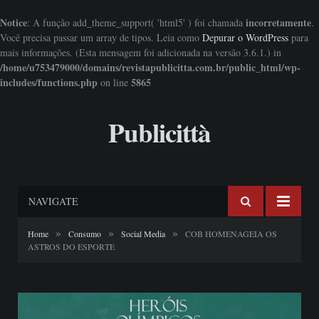
Notice
incorretamente
: A função add_theme_support( 'html5' ) foi chamada
.
Você precisa passar um array de tipos. Leia como
Depurar o WordPress
para
mais informações. (Esta mensagem foi adicionada na versão 3.6.1.) in
/home/u753479000/domains/revistapublicitta.com.br/public_html/wp-
includes/functions.php
5865
on line
Publicittà
NAVIGATE
»
»
»
Home
Consumo
Social Media
COB HOMENAGEIA OS
ASTROS DO ESPORTE