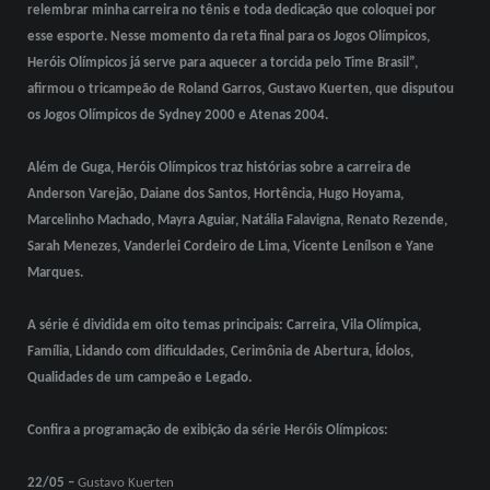
relembrar minha carreira no tênis e toda dedicação que coloquei por
esse esporte. Nesse momento da reta final para os Jogos Olímpicos,
Heróis Olímpicos já serve para aquecer a torcida pelo Time Brasil”,
afirmou o tricampeão de Roland Garros, Gustavo Kuerten, que disputou
os Jogos Olímpicos de Sydney 2000 e Atenas 2004.
Além de Guga, Heróis Olímpicos traz histórias sobre a carreira de
Anderson Varejão, Daiane dos Santos, Hortência, Hugo Hoyama,
Marcelinho Machado, Mayra Aguiar, Natália Falavigna, Renato Rezende,
Sarah Menezes, Vanderlei Cordeiro de Lima, Vicente Lenílson e Yane
Marques.
A série é dividida em oito temas principais: Carreira, Vila Olímpica,
Família, Lidando com dificuldades, Cerimônia de Abertura, Ídolos,
Qualidades de um campeão e Legado.
Confira a programação de exibição da série Heróis Olímpicos:
22/05 –
Gustavo Kuerten