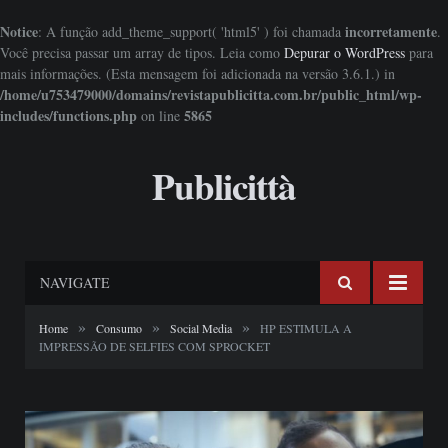
Notice
incorretamente
: A função add_theme_support( 'html5' ) foi chamada
.
Você precisa passar um array de tipos. Leia como
Depurar o WordPress
para
mais informações. (Esta mensagem foi adicionada na versão 3.6.1.) in
/home/u753479000/domains/revistapublicitta.com.br/public_html/wp-
includes/functions.php
5865
on line
Publicittà
NAVIGATE
»
»
»
Home
Consumo
Social Media
HP ESTIMULA A
IMPRESSÃO DE SELFIES COM SPROCKET