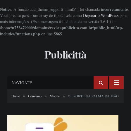
Notice
incorretamente
: A função add_theme_support( 'html5' ) foi chamada
.
Você precisa passar um array de tipos. Leia como
Depurar o WordPress
para
mais informações. (Esta mensagem foi adicionada na versão 3.6.1.) in
/home/u753479000/domains/revistapublicitta.com.br/public_html/wp-
includes/functions.php
5865
on line
Publicittà
NAVIGATE
»
»
»
Home
Consumo
Mobile
OI: SORTE NA PALMA DA MÃO