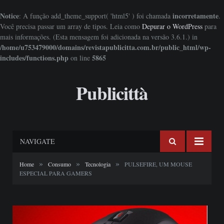
Notice
incorretamente
: A função add_theme_support( 'html5' ) foi chamada
.
Você precisa passar um array de tipos. Leia como
Depurar o WordPress
para
mais informações. (Esta mensagem foi adicionada na versão 3.6.1.) in
/home/u753479000/domains/revistapublicitta.com.br/public_html/wp-
includes/functions.php
5865
on line
Publicittà
NAVIGATE
»
»
»
Home
Consumo
Tecnologia
PULSEFIRE, UM MOUSE
ESPECIAL PARA GAMERS