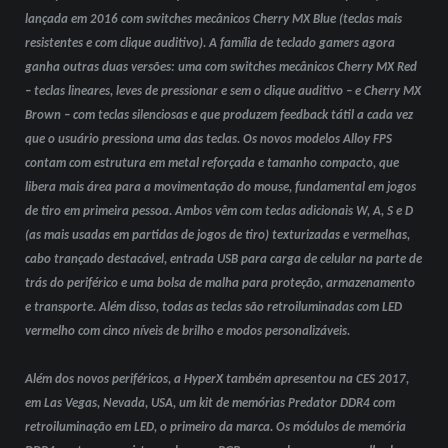
lançada em 2016 com switches mecânicos Cherry MX Blue (teclas mais
resistentes e com clique auditivo). A família de teclado gamers agora
ganha outras duas versões: uma com switches mecânicos Cherry MX Red
– teclas lineares, leves de pressionar e sem o clique auditivo – e Cherry MX
Brown – com teclas silenciosas e que produzem feedback tátil a cada vez
que o usuário pressiona uma das teclas. Os novos modelos Alloy FPS
contam com estrutura em metal reforçada e tamanho compacto, que
libera mais área para a movimentação do mouse, fundamental em jogos
de tiro em primeira pessoa. Ambos vêm com teclas adicionais W, A, S e D
(as mais usadas em partidas de jogos de tiro) texturizadas e vermelhas,
cabo trançado destacável, entrada USB para carga de celular na parte de
trás do periférico e uma bolsa de malha para proteção, armazenamento
e transporte. Além disso, todas as teclas são retroiluminadas com LED
vermelho com cinco níveis de brilho e modos personalizáveis.
Além dos novos periféricos, a HyperX também apresentou na CES 2017,
em Las Vegas, Nevada, USA, um kit de memórias Predator DDR4 com
retroiluminação em LED, o primeiro da marca. Os módulos de memória