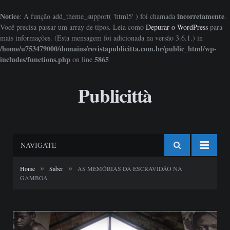
Notice
incorretamente
: A função add_theme_support( 'html5' ) foi chamada
.
Você precisa passar um array de tipos. Leia como
Depurar o WordPress
para
mais informações. (Esta mensagem foi adicionada na versão 3.6.1.) in
/home/u753479000/domains/revistapublicitta.com.br/public_html/wp-
includes/functions.php
5865
on line
Publicittà
NAVIGATE
»
»
Home
Saber
AS MEMÓRIAS DA ESCRAVIDÃO NA
GAMBOA