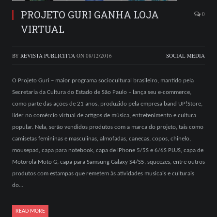
PROJETO GURI GANHA LOJA
0
VIRTUAL
BY
REVISTA PUBLICITTA
ON
08/12/2016
SOCIAL MEDIA
O Projeto Guri – maior programa sociocultural brasileiro, mantido pela
Secretaria da Cultura do Estado de São Paulo – lança seu e-commerce,
como parte das ações de 21 anos, produzido pela empresa band UP!Store,
líder no comércio virtual de artigos de música, entretenimento e cultura
popular. Nela, serão vendidos produtos com a marca do projeto, tais como
camisetas femininas e masculinas, almofadas, canecas, copos, chinelo,
mousepad, capa para notebook, capa de iPhone 5/5S e 6/6S PLUS, capa de
Motorola Moto G, capa para Samsung Galaxy S4/S5, squeezes, entre outros
produtos com estampas que remetem às atividades musicais e culturais
do…
READ MORE