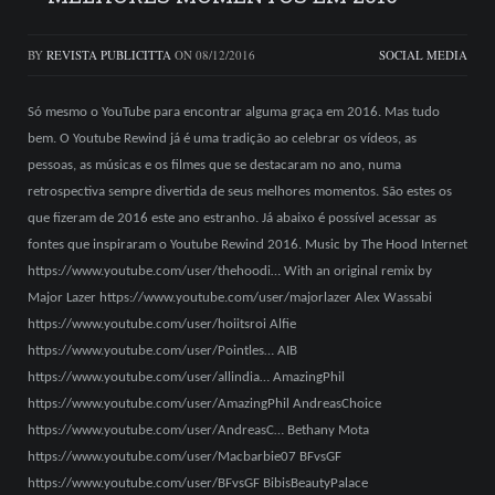
BY
REVISTA PUBLICITTA
ON
08/12/2016
SOCIAL MEDIA
Só mesmo o YouTube para encontrar alguma graça em 2016. Mas tudo
bem. O Youtube Rewind já é uma tradição ao celebrar os vídeos, as
pessoas, as músicas e os filmes que se destacaram no ano, numa
retrospectiva sempre divertida de seus melhores momentos. São estes os
que fizeram de 2016 este ano estranho. Já abaixo é possível acessar as
fontes que inspiraram o Youtube Rewind 2016. Music by The Hood Internet
https://www.youtube.com/user/thehoodi… With an original remix by
Major Lazer https://www.youtube.com/user/majorlazer Alex Wassabi
https://www.youtube.com/user/hoiitsroi Alfie
https://www.youtube.com/user/Pointles… AIB
https://www.youtube.com/user/allindia… AmazingPhil
https://www.youtube.com/user/AmazingPhil AndreasChoice
https://www.youtube.com/user/AndreasC… Bethany Mota
https://www.youtube.com/user/Macbarbie07 BFvsGF
https://www.youtube.com/user/BFvsGF BibisBeautyPalace