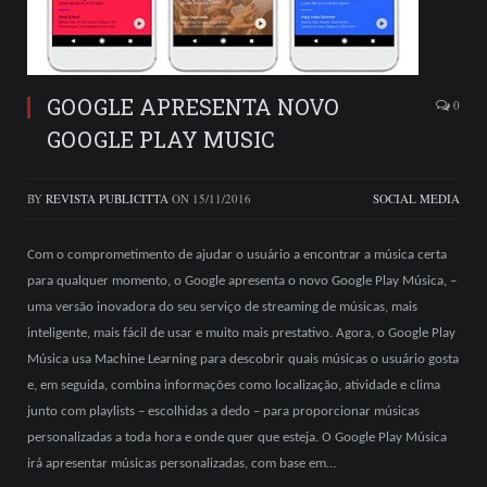
GOOGLE APRESENTA NOVO
0
GOOGLE PLAY MUSIC
BY
REVISTA PUBLICITTA
ON
15/11/2016
SOCIAL MEDIA
Com o comprometimento de ajudar o usuário a encontrar a música certa
para qualquer momento, o Google apresenta o novo Google Play Música, –
uma versão inovadora do seu serviço de streaming de músicas, mais
inteligente, mais fácil de usar e muito mais prestativo. Agora, o Google Play
Música usa Machine Learning para descobrir quais músicas o usuário gosta
e, em seguida, combina informações como localização, atividade e clima
junto com playlists – escolhidas a dedo – para proporcionar músicas
personalizadas a toda hora e onde quer que esteja. O Google Play Música
irá apresentar músicas personalizadas, com base em…