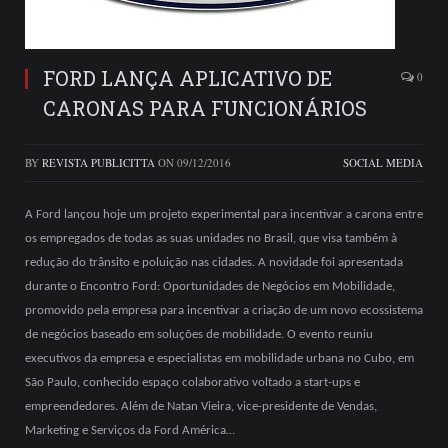
FORD LANÇA APLICATIVO DE
0
CARONAS PARA FUNCIONÁRIOS
BY
REVISTA PUBLICITTA
ON
09/12/2016
SOCIAL MEDIA
A Ford lançou hoje um projeto experimental para incentivar a carona entre
os empregados de todas as suas unidades no Brasil, que visa também à
redução do trânsito e poluição nas cidades. A novidade foi apresentada
durante o Encontro Ford: Oportunidades de Negócios em Mobilidade,
promovido pela empresa para incentivar a criação de um novo ecossistema
de negócios baseado em soluções de mobilidade. O evento reuniu
executivos da empresa e especialistas em mobilidade urbana no Cubo, em
São Paulo, conhecido espaço colaborativo voltado a start-ups e
empreendedores. Além de Natan Vieira, vice-presidente de Vendas,
Marketing e Serviços da Ford América…