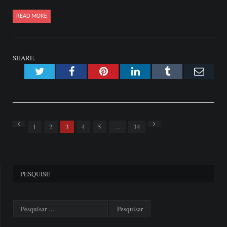
READ MORE
SHARE.
Twitter
Facebook
Pinterest
LinkedIn
Tumblr
Emai
Previous
Next
1
2
3
4
5
…
34
PESQUISE