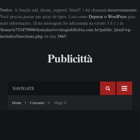
Notice
incorretamente
: A função add_theme_support( 'html5' ) foi chamada
.
Você precisa passar um array de tipos. Leia como
Depurar o WordPress
para
mais informações. (Esta mensagem foi adicionada na versão 3.6.1.) in
/home/u753479000/domains/revistapublicitta.com.br/public_html/wp-
includes/functions.php
5865
on line
Publicittà
NAVIGATE
»
»
Home
Consumo
(Page 3)
SOCIAL MEDIA