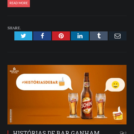
READ MORE
SHARE.
Twitter
Facebook
Pinterest
LinkedIn
Tumblr
Emai
HISTÓRIAS DE BAR GANHAM
0