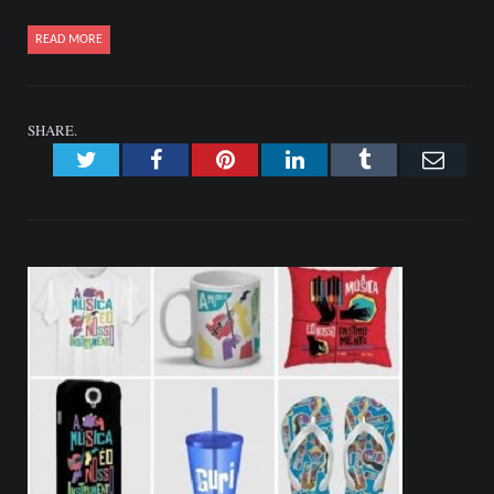
READ MORE
SHARE.
Twitter
Facebook
Pinterest
LinkedIn
Tumblr
Emai