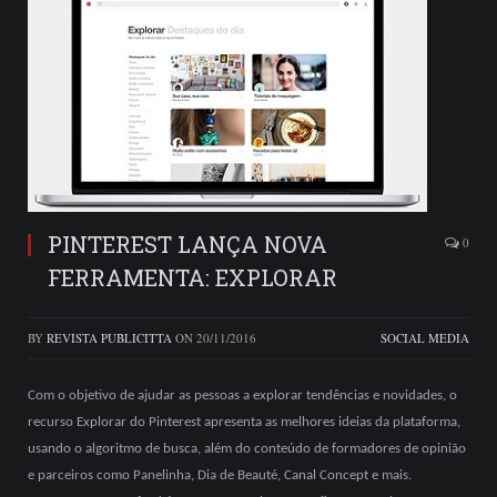
PINTEREST LANÇA NOVA
0
FERRAMENTA: EXPLORAR
BY
REVISTA PUBLICITTA
ON
20/11/2016
SOCIAL MEDIA
Com o objetivo de ajudar as pessoas a explorar tendências e novidades, o
recurso Explorar do Pinterest apresenta as melhores ideias da plataforma,
usando o algoritmo de busca, além do conteúdo de formadores de opinião
e parceiros como Panelinha, Dia de Beauté, Canal Concept e mais.