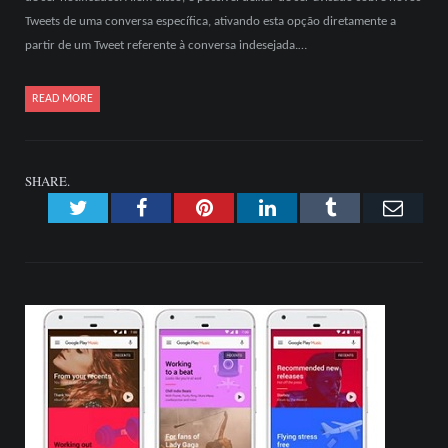
Tweets de uma conversa específica, ativando esta opção diretamente a
partir de um Tweet referente à conversa indesejada.…
READ MORE
SHARE.
Twitter
Facebook
Pinterest
LinkedIn
Tumblr
Emai