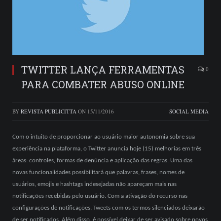
TWITTER LANÇA FERRAMENTAS
0
PARA COMBATER ABUSO ONLINE
BY
REVISTA PUBLICITTA
ON
15/11/2016
SOCIAL MEDIA
Com o intuito de proporcionar ao usuário maior autonomia sobre sua
experiência na plataforma, o Twitter anuncia hoje (15) melhorias em três
áreas: controles, formas de denúncia e aplicação das regras. Uma das
novas funcionalidades possibilitará que palavras, frases, nomes de
usuários, emojis e hashtags indesejadas não apareçam mais nas
notificações recebidas pelo usuário. Com a ativação do recurso nas
configurações de notificações, Tweets com os termos silenciados deixarão
de ser notificados. Além disso, é possível deixar de ser avisado sobre novos