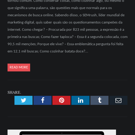
tornou comum. Como consertar coisas, como cozinhar algo, ou mesmo o
que significa uma palavra, são questões mais que normais para os
mecanismos de busca online. Sabendo disso, o SEMrush, líder mundial de
marketing digital, quis saber quais são os questionamentos campeões da
internet. Como chegar? – Procurada por 823 mil pessoas, a expressão é a
primeira nas buscas; Como fazer tapioca? – Essa é a segunda colocada, com
90,5 mil menções; Porque ele vive? – Essa emblemática pergunta foi feita
em 12,1 mil buscas; Como cozinhar batata doce?…
READ MORE
SHARE.
Twitter
Facebook
Pinterest
LinkedIn
Tumblr
Emai