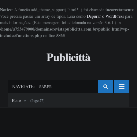
Notice
incorretamente
: A função add_theme_support( 'html5' ) foi chamada
.
Você precisa passar um array de tipos. Leia como
Depurar o WordPress
para
mais informações. (Esta mensagem foi adicionada na versão 3.6.1.) in
/home/u753479000/domains/revistapublicitta.com.br/public_html/wp-
includes/functions.php
5865
on line
Publicittà
NAVIGATE:
SABER
»
Home
(Page 27)
— ARTIGO