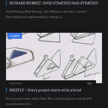
RICHARD RUMELT: GOOD STRATEGY/BAD STRATEGY
Good Strategy/Bad Strategy: the difference and why it matters
Developing and implementing a strategy is…
SABER
03/03/2015
0
BRIEFLY – Every project starts with a brief
Every project starts with a brief. But very few projects end up with
exceptional results.…