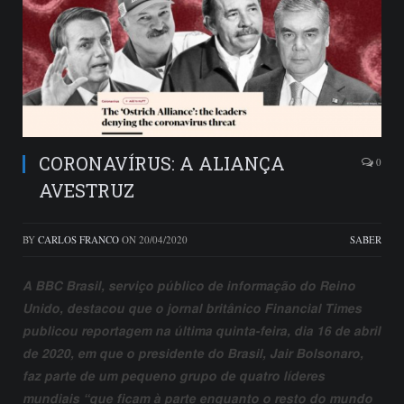
CORONAVÍRUS: A ALIANÇA
0
AVESTRUZ
BY
CARLOS FRANCO
ON
20/04/2020
SABER
A BBC Brasil, serviço público de informação do Reino
Unido, destacou que o jornal britânico Financial Times
publicou reportagem na última quinta-feira, dia 16 de abril
de 2020, em que o presidente do Brasil, Jair Bolsonaro,
faz parte de um pequeno grupo de quatro líderes
mundiais “que ficam à parte enquanto o resto do mundo