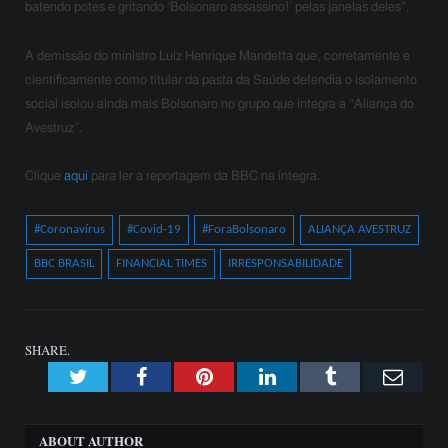
batendo potes e gritando ‘Bolsonaro assassino!’ pelas janelas deles”.
A demissão do ministro Luiz Henrique Mandetta que, corretamente e
cientificamente como titular da pasta da Saúde defendia o isolamento
social isolou ainda mais Bolsonaro no grupo que integra a “Aliança do
Avestruz”.
Clique
aqui
para ler a reportagem da BBC na íntegra.
#Coronavírus
#Covid-19
#ForaBolsonaro
ALIANÇA AVESTRUZ
BBC BRASIL
FINANCIAL TIMES
IRRESPONSABILIDADE
SHARE.
Twitter
Facebook
Pinterest
LinkedIn
Tumblr
Emai
ABOUT AUTHOR