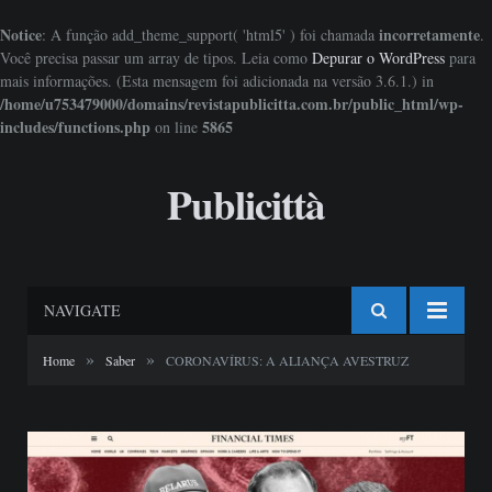
Notice
incorretamente
: A função add_theme_support( 'html5' ) foi chamada
.
Você precisa passar um array de tipos. Leia como
Depurar o WordPress
para
mais informações. (Esta mensagem foi adicionada na versão 3.6.1.) in
/home/u753479000/domains/revistapublicitta.com.br/public_html/wp-
includes/functions.php
5865
on line
Publicittà
NAVIGATE
»
»
Home
Saber
CORONAVÍRUS: A ALIANÇA AVESTRUZ